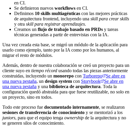
en CI.
Se definieron nuevos
workflows
en CI.
Definimos
10 skills multiagénticas
con las mejores prácticas
de arquitectura frontend, incluyendo una
skill para crear skills
y otra
skill para registrar aprendizajes
.
Creamos un
flujo de trabajo basado en PRDs
y tareas
técnicas generadas a partir de entrevistas con la IA.
Una vez creada esta base, se migró un módulo de la aplicación para
usarlo como ejemplo, tanto por la IA como por los humanos, al
migrar el resto de módulos.
Además, dentro de nuestra colaboración se creó un proyecto para un
cliente suyo en
tiempo récord
usando todas las piezas anteriormente
construidas, incluyendo un
monorepo
con
Turborepo
Se abre en
una nueva pestaña
, un
design system
con
Storybook
Se abre en
una nueva pestaña
y una
biblioteca de arquitectura
. Toda la
configuración quedó abstraída para que fuese reutilizable, no solo en
un proyecto, sino en todos.
Todo este proceso fue
documentado internamente
, se realizaron
sesiones de transferencia de conocimiento
y se mentorizó a los
juniors
, para que el equipo tenga
ownership
de la arquitectura y no
se generen silos de conocimiento.