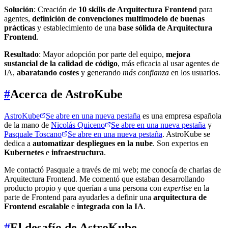
Solución
: Creación de
10 skills de Arquitectura Frontend
para
agentes,
definición de convenciones multimodelo de buenas
prácticas
y establecimiento de una
base sólida de Arquitectura
Frontend
.
Resultado
: Mayor adopción por parte del equipo,
mejora
sustancial de la calidad de código
, más eficacia al usar agentes de
IA,
abaratando costes
y generando
más confianza
en los usuarios.
#
Acerca de AstroKube
AstroKube
Se abre en una nueva pestaña
es una empresa española
de la mano de
Nicolás Quiceno
Se abre en una nueva pestaña
y
Pasquale Toscano
Se abre en una nueva pestaña
. AstroKube se
dedica a
automatizar despliegues en la nube
. Son expertos en
Kubernetes
e
infraestructura
.
Me contactó Pasquale a través de mi web; me conocía de charlas de
Arquitectura Frontend. Me comentó que estaban desarrollando
producto propio y que querían a una persona con
expertise
en la
parte de Frontend para ayudarles a definir una
arquitectura de
Frontend escalable
e
integrada con la IA
.
#
El desafío de AstroKube