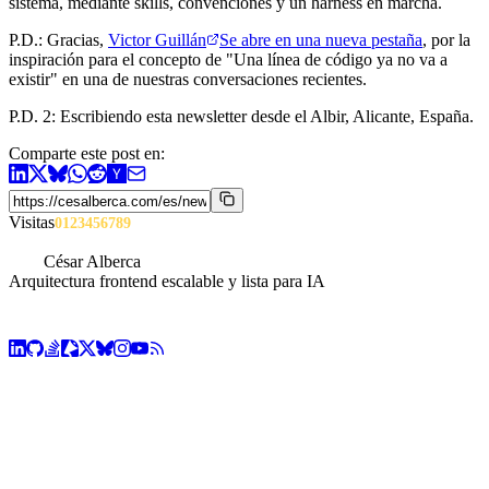
sistema, mediante skills, convenciones y un harness en marcha.
P.D.: Gracias,
Victor Guillán
Se abre en una nueva pestaña
, por la
inspiración para el concepto de "Una línea de código ya no va a
existir" en una de nuestras conversaciones recientes.
P.D. 2: Escribiendo esta newsletter desde el Albir, Alicante, España.
Comparte este post en:
Visitas
0
1
2
3
4
5
6
7
8
9
César Alberca
Arquitectura frontend escalable y lista para IA